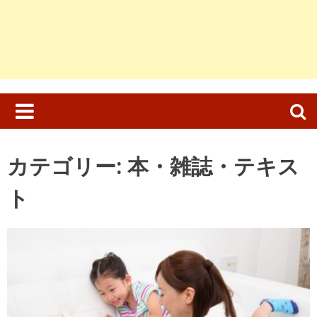
検
索:
カテゴリー:
本・雑誌・テキス
ト