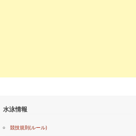
ョ
ン
水泳情報
競技規則(ルール)