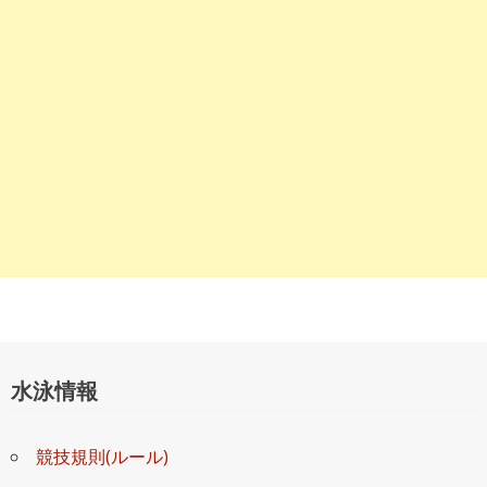
ョ
ン
水泳情報
競技規則(ルール)