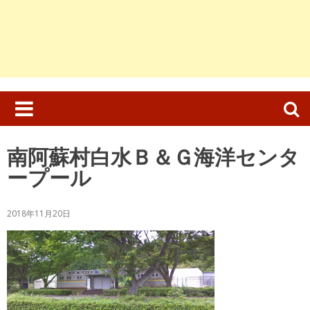
検
索:
南阿蘇村白水Ｂ＆Ｇ海洋センタ
ープール
2018年11月20日