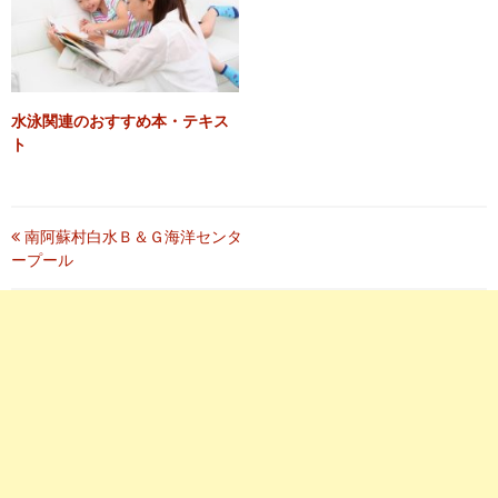
水泳関連のおすすめ本・テキス
ト
投
南阿蘇村白水Ｂ＆Ｇ海洋センタ
ープール
稿
ナ
ビ
ゲ
ー
シ