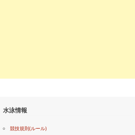
ョ
ン
水泳情報
競技規則(ルール)