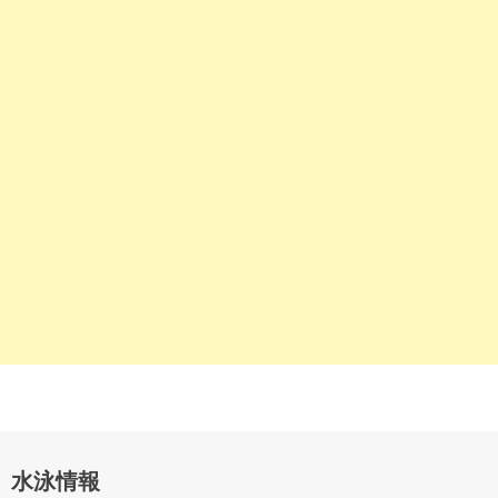
ー
シ
ョ
ン
水泳情報