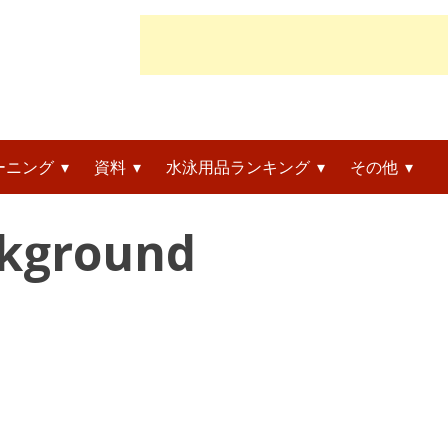
ーニング
資料
水泳用品ランキング
その他
ckground