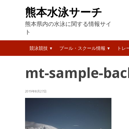
コ
熊本水泳サーチ
ン
テ
熊本県内の水泳に関する情報サイ
ン
ツ
ト
へ
検
ス
競泳競技
プール・スクール情報
トレ
索:
キ
ッ
プ
mt-sample-ba
2019年8月27日