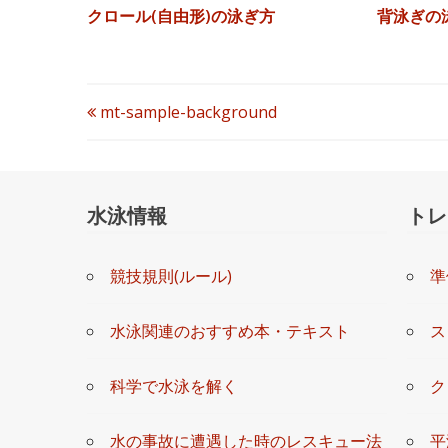
クロール(自由形)の泳ぎ方
背泳ぎの
投
mt-sample-background
稿
ナ
水泳情報
トレ
ビ
競技規則(ルール)
準
ゲ
ー
水泳関連のおすすめ本・テキスト
ス
シ
科学で水泳を解く
ク
ョ
水の事故に遭遇した時のレスキュー法
平