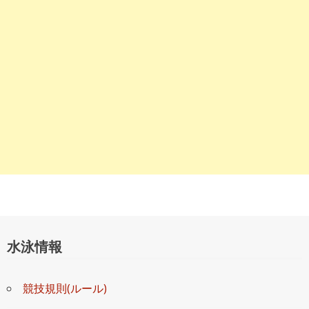
ョ
ン
水泳情報
競技規則(ルール)