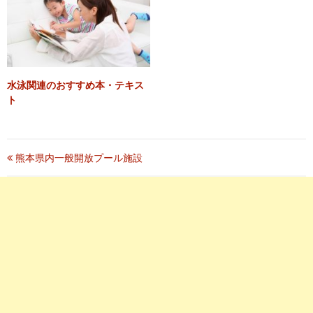
水泳関連のおすすめ本・テキス
ト
投
熊本県内一般開放プール施設
稿
ナ
ビ
ゲ
ー
シ