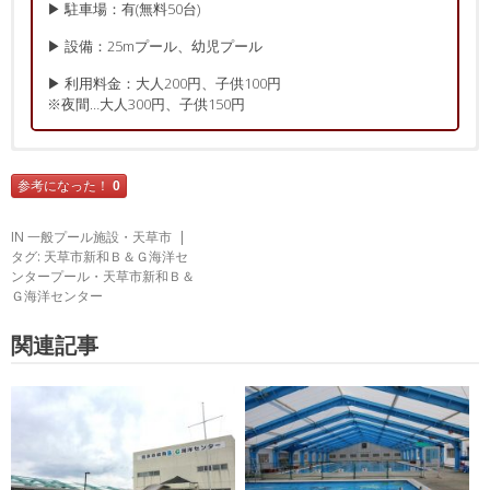
▶ 駐車場：有(無料50台)
▶ 設備：25mプール、幼児プール
▶ 利用料金：大人200円、子供100円
※夜間…大人300円、子供150円
口コミ・レビュー
口コミ・レビューの投稿
参考になった！
0
? 男性より
必須
プール施設
? 総合評価：
★★★☆☆
IN
一般プール施設
・
天草市
? 2017年7月投稿
タグ:
天草市新和Ｂ＆Ｇ海洋セ
体育館とプールがあります。プールは屋根つきで、使用料が激安で
ンタープール
・
天草市新和Ｂ＆
任意
お名前(ハンドルネーム)
す。
Ｇ海洋センター
海の真横だから、地元民もいなく、貸し切り状態でした。
電車が走っていないので、バスか車を使わなければ不便です。
関連記事
また、すぐ近くに民宿があります。
必須
性別
海洋センター周辺一帯沿岸は豊かな漁場なので、つりの名所にもな
男性
女性
っています。
?参考になった
0
必須
総合評価(5段階)
▶監視員：★★★★☆