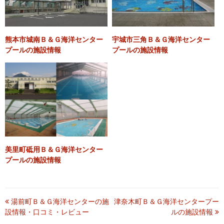
▶料 金：★★★★★
必須
各評価(5段階)
▶設 備：★★★☆☆
監視員 ▶
熊本市城南Ｂ＆Ｇ海洋センター
宇城市三角Ｂ＆Ｇ海洋センター
▶混 雑：★★★★★
料 金 ▶
プールの施設情報
プールの施設情報
▶立 地：★★☆☆☆
設 備 ▶
混 雑 ▶
立 地 ▶
必須
口コミ・レビュー本文
美里町砥用Ｂ＆Ｇ海洋センター
プールの施設情報
投
湯前町Ｂ＆Ｇ海洋センターの施
津奈木町Ｂ＆Ｇ海洋センタープー
設情報・口コミ・レビュー
ルの施設情報
稿