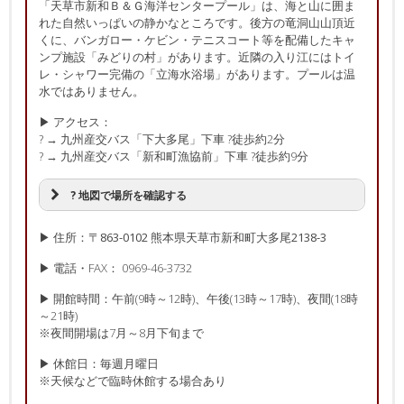
「天草市新和Ｂ＆Ｇ海洋センタープール」は、海と山に囲ま
れた自然いっぱいの静かなところです。後方の竜洞山山頂近
くに、バンガロー・ケビン・テニスコート等を配備したキャ
ンプ施設「みどりの村」があります。近隣の入り江にはトイ
レ・シャワー完備の「立海水浴場」があります。プールは温
水ではありません。
▶ アクセス：
? → 九州産交バス「下大多尾」下車 ?徒歩約2分
? → 九州産交バス「新和町漁協前」下車 ?徒歩約9分
? 地図で場所を確認する
▶ 住所：〒863-0102 熊本県天草市新和町大多尾2138-3
▶ 電話・FAX： 0969-46-3732
▶ 開館時間：午前(9時～12時)、午後(13時～17時)、夜間(18時
～21時)
※夜間開場は7月～8月下旬まで
▶ 休館日：毎週月曜日
※天候などで臨時休館する場合あり