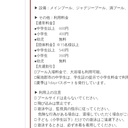
▶ 設備：メインプール、ジャグジープール、渦プール
▶ その他：利用料金
【通常料金】
●中学生以上 600円
​●小学生 400円
●幼児 無料
【団体料金】※15名様以上
●中学生以上 540円
●​小学生 360円
●幼児 無料
【共通割引】
□プール入場料金で、大浴場も利用可能。
□菊池郡市の中学生は、学生証の提示で小学生料金で利
□夏季は1dayパスポートを発行しています。
▶ 利用上の注意
□ プールサイドは走らないでください。
□ 飛び込みは禁止です。
□ 遊泳中は、監視員の指示に従ってください。
危険な行為がある場合は、退場していただく場合がご
□ 子ども（小学生以下）だけでの遊泳はご遠慮下さい。
□ 遊泳するときは、必ず水着を着用してください。