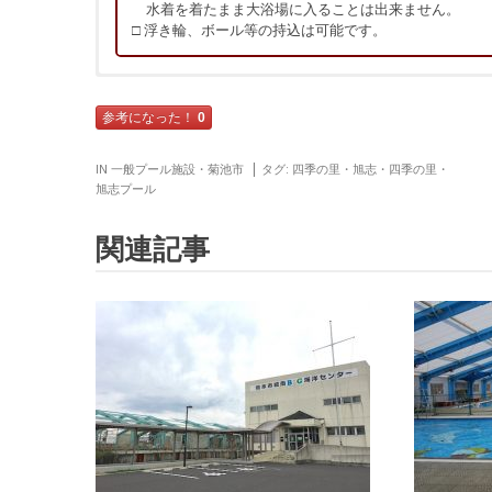
水着を着たまま大浴場に入ることは出来ません。
□ 浮き輪、ボール等の持込は可能です。
口コミ・レビュー
口コミ・レビューの投稿
参考になった！
0
必須
プール施設
? 男性より
IN
一般プール施設
・
菊池市
タグ:
四季の里・旭志
・
四季の里・
? 総合評価：
★★★★★
旭志プール
? 2018年8月投稿
温泉があり、プールがあり、レストランや宿泊施設があり
任意
お名前(ハンドルネーム)
関連記事
プールがあることで、夏の子連れキャンプに良かったです
温泉プールとはなっていますが、水温はあまり暖かくなく
問題なく遊べます。
必須
性別
?参考になった
0
▶監視員：★★★★★
▶料 金：★★★★★
男性
女性
必須
総合評価(5段階)
必須
各評価(5段階)