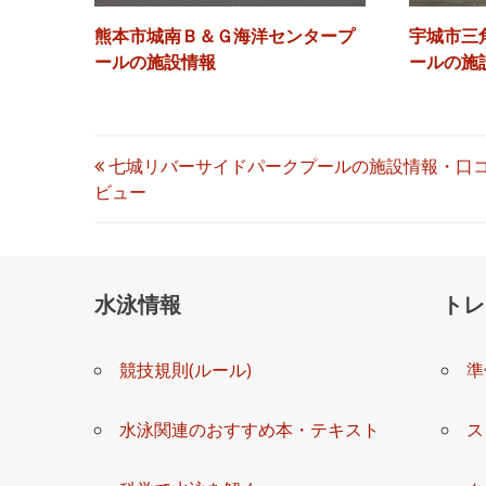
監視員 ▶
熊本市城南Ｂ＆Ｇ海洋センタープ
宇城市三
料 金 ▶
ールの施設情報
ールの施
設 備 ▶
混 雑 ▶
投
七城リバーサイドパークプールの施設情報・口
立 地 ▶
ビュー
稿
必須
口コミ・レビュー本文
ナ
水泳情報
トレ
ビ
ゲ
競技規則(ルール)
準
ー
水泳関連のおすすめ本・テキスト
ス
シ