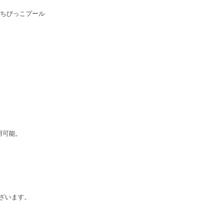
、ちびっこプール
用可能。
ざいます。