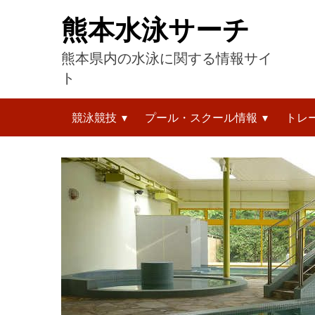
コ
熊本水泳サーチ
ン
テ
熊本県内の水泳に関する情報サイ
ン
ツ
ト
へ
検
ス
競泳競技
プール・スクール情報
トレ
索:
キ
ッ
プ