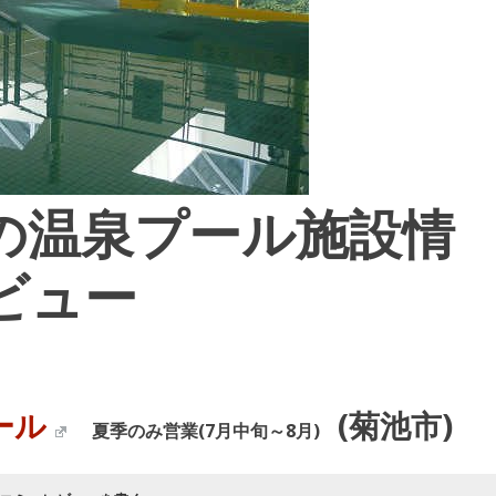
の温泉プール施設情
ビュー
ール
(菊池市)
夏季のみ営業(7月中旬～8月)