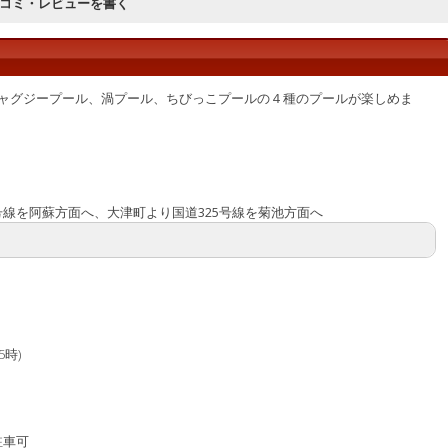
口コミ・レビューを書く
ャグジープール、渦プール、ちびっこプールの４種のプールが楽しめま
7号線を阿蘇方面へ、大津町より国道325号線を菊池方面へ
時)
駐車可