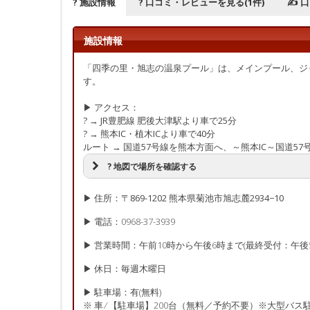
? 施設情報
? 口コミ・レビューを見る(1件)
✍ 
施設情報
「四季の里・旭志の温泉プール」は、メインプール、ジ
す。
▶ アクセス：
? → JR豊肥線 肥後大津駅より車で25分
? → 熊本IC・植木ICより車で40分
ルート → 国道57号線を熊本方面へ、～熊本IC～国道5
? 地図で場所を確認する
▶ 住所：​〒869-1202 熊本県菊池市旭志麓2934−10
▶ 電話：0968-37-3939
▶ 営業時間：午前10時から午後6時まで(最終受付：午後5
▶ 休日：毎週木曜日
▶ 駐車場：有(無料)
※ 車 ⁄ 【駐車場】200台（無料／予約不要）※大型バス