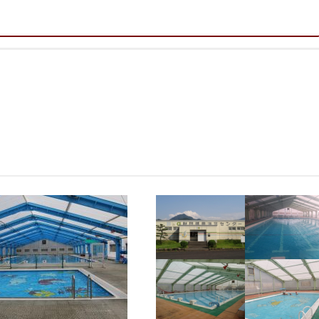
、ちょっとした動物園もあるので、子供達は飽きないと思います。
よ。
、規模も小さいですが、ちょっとした練習や水遊びには十分で、オムツの子
▶設 備：★★★★★
▶混 雑：★★★★☆
▶立 地：★★★★☆