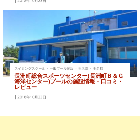
2018年10月23日
・
・
・
スイミングスクール
一般プール施設
玉名郡
玉名郡
長洲町総合スポーツセンター(長洲町Ｂ＆Ｇ
海洋センター)プールの施設情報・口コミ・
レビュー
2018年10月23日