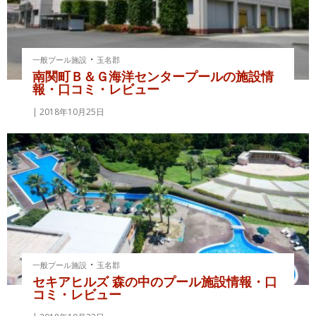
・
一般プール施設
玉名郡
南関町Ｂ＆Ｇ海洋センタープールの施設情
報・口コミ・レビュー
2018年10月25日
・
一般プール施設
玉名郡
セキアヒルズ 森の中のプール施設情報・口
コミ・レビュー