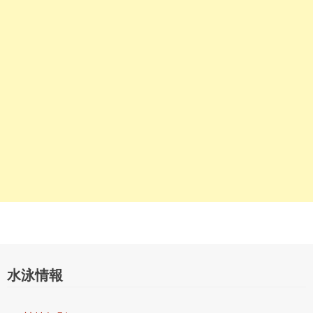
シ
ョ
ン
水泳情報