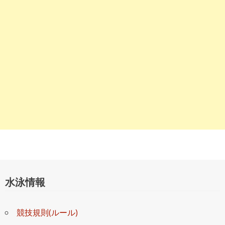
ョ
ン
水泳情報
競技規則(ルール)