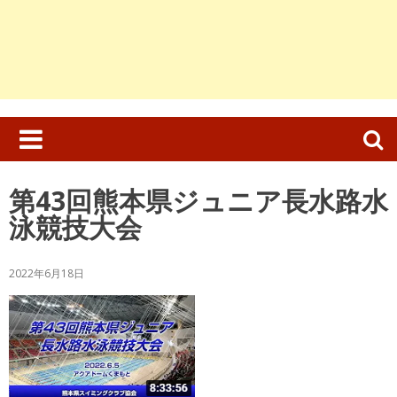
検
索:
第43回熊本県ジュニア長水路水
泳競技大会
2022年6月18日