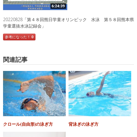
20220828「第４８回熊日学童オリンピック 水泳 第５８回熊本県
学童選抜水泳記録会」
参考になった！
0
関連記事
クロール(自由形)の泳ぎ方
背泳ぎの泳ぎ方