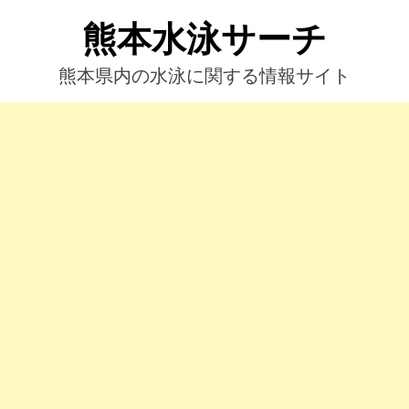
コ
熊本水泳サーチ
ン
テ
ン
熊本県内の水泳に関する情報サイト
ツ
へ
ス
キ
ッ
プ