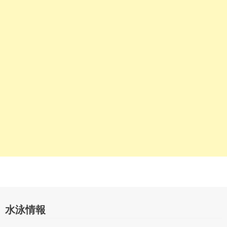
シ
ョ
ン
水泳情報