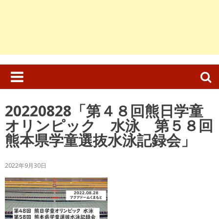
検
索:
20220828「第４８回熊日学童
オリンピック 水泳 第５８回
熊本県学童選抜水泳記録会」
2022年9月30日