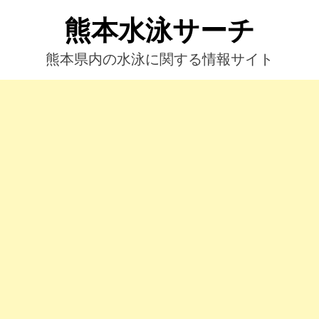
コ
熊本水泳サーチ
ン
テ
ン
熊本県内の水泳に関する情報サイト
ツ
へ
ス
キ
ッ
プ