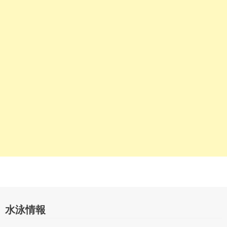
シ
ョ
ン
水泳情報