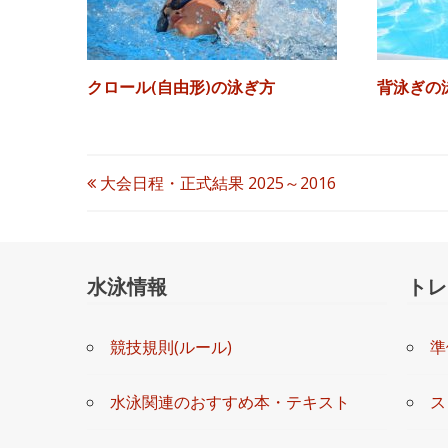
クロール(自由形)の泳ぎ方
背泳ぎの
投
大会日程・正式結果 2025～2016
稿
ナ
水泳情報
トレ
ビ
競技規則(ルール)
準
ゲ
ー
水泳関連のおすすめ本・テキスト
ス
シ