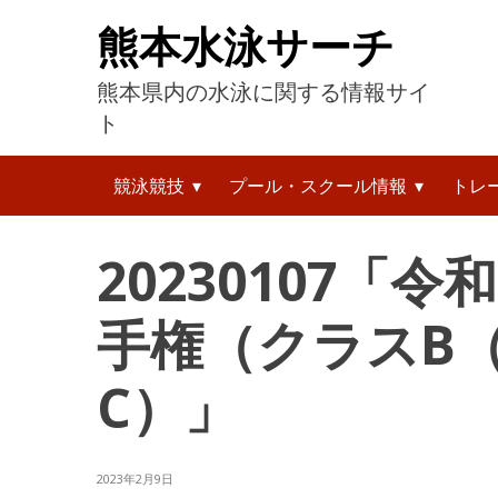
コ
熊本水泳サーチ
ン
テ
熊本県内の水泳に関する情報サイ
ン
ツ
ト
へ
検
ス
競泳競技
プール・スクール情報
トレ
索:
キ
ッ
プ
20230107「
手権（クラスB
C）」
2023年2月9日