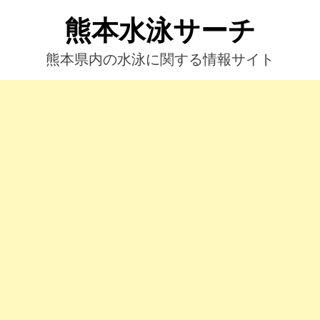
コ
熊本水泳サーチ
ン
テ
ン
熊本県内の水泳に関する情報サイト
ツ
へ
ス
キ
ッ
プ