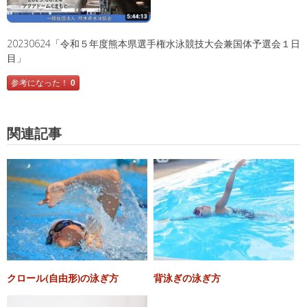
20230624「令和５年度熊本県選手権水泳競技大会兼国体予選会１日
目」
参考になった！
0
関連記事
クロール(自由形)の泳ぎ方
背泳ぎの泳ぎ方