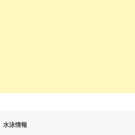
シ
ョ
ン
水泳情報