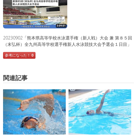
20230902「熊本県高等学校水泳選手権（新人戦）大会 兼 第８５回
（末弘杯）全九州高等学校選手権新人水泳競技大会予選会１日目」
参考になった！
0
関連記事