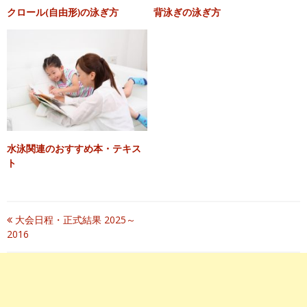
クロール(自由形)の泳ぎ方
背泳ぎの泳ぎ方
水泳関連のおすすめ本・テキス
ト
投
大会日程・正式結果 2025～
2016
稿
ナ
ビ