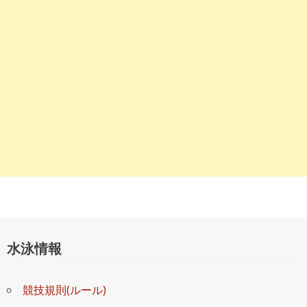
ョ
ン
水泳情報
競技規則(ルール)