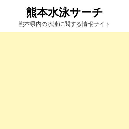
コ
熊本水泳サーチ
ン
テ
ン
熊本県内の水泳に関する情報サイト
ツ
へ
ス
キ
ッ
プ