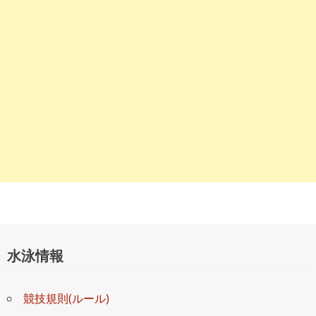
ョ
ン
水泳情報
競技規則(ルール)