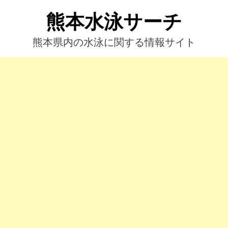
コ
熊本水泳サーチ
ン
テ
ン
熊本県内の水泳に関する情報サイト
ツ
へ
ス
キ
ッ
プ