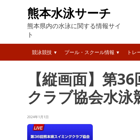
コ
熊本水泳サーチ
ン
テ
熊本県内の水泳に関する情報サイ
ン
ツ
ト
へ
検
ス
競泳競技
プール・スクール情報
トレ
索:
キ
ッ
プ
【縦画面】第36
クラブ協会水泳競
2024年1月1日