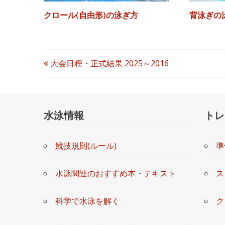
クロール(自由形)の泳ぎ方
背泳ぎの
投
大会日程・正式結果 2025～2016
稿
ナ
水泳情報
トレ
ビ
競技規則(ルール)
準
ゲ
ー
水泳関連のおすすめ本・テキスト
ス
シ
科学で水泳を解く
ク
ョ