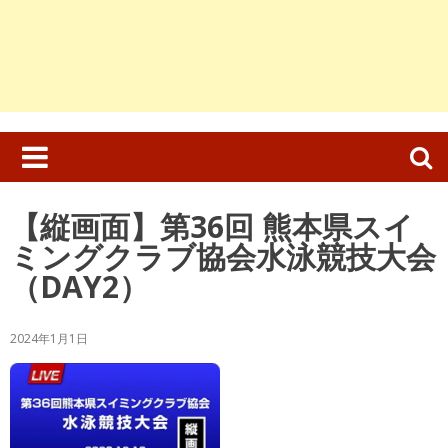
検
索:
【縦画面】第36回 熊本県スイ
ミングクラブ協会水泳競技大会
（DAY2）
2024年1月1日