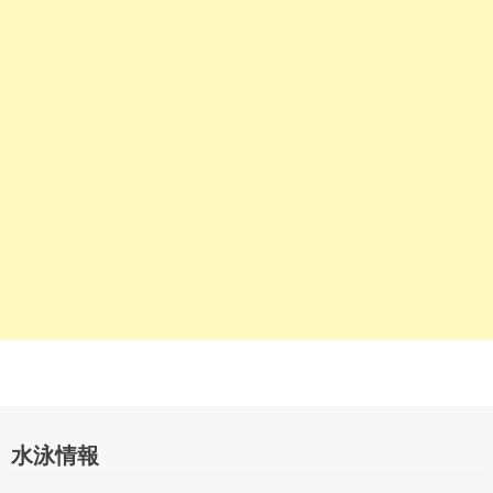
シ
ョ
ン
水泳情報