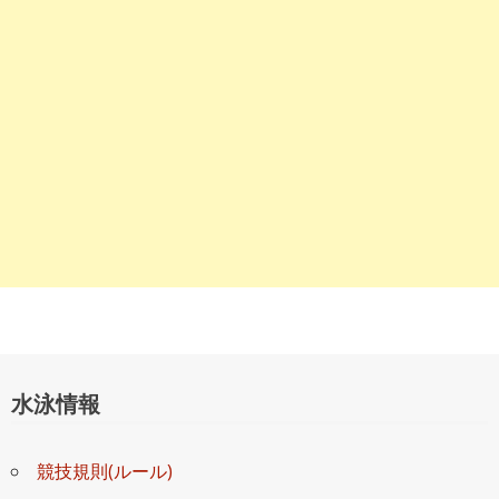
ョ
ン
水泳情報
競技規則(ルール)