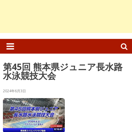
検
索:
第45回 熊本県ジュニア長水路
水泳競技大会
2024年6月3日