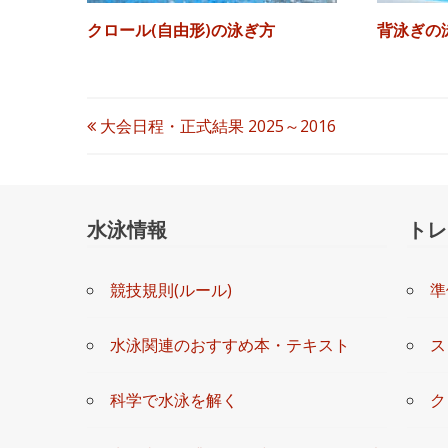
クロール(自由形)の泳ぎ方
背泳ぎの
投
大会日程・正式結果 2025～2016
稿
ナ
水泳情報
トレ
ビ
競技規則(ルール)
準
ゲ
ー
水泳関連のおすすめ本・テキスト
ス
シ
科学で水泳を解く
ク
ョ