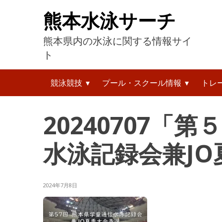
コ
熊本水泳サーチ
ン
テ
熊本県内の水泳に関する情報サイ
ン
ツ
ト
へ
検
ス
競泳競技
プール・スクール情報
トレ
索:
キ
ッ
プ
20240707「
水泳記録会兼J
2024年7月8日