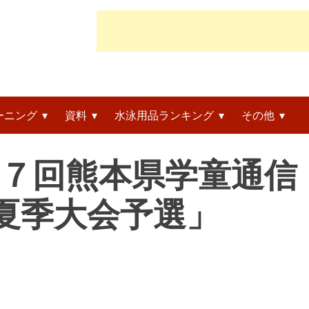
ーニング
資料
水泳用品ランキング
その他
第５７回熊本県学童通信
O夏季大会予選」