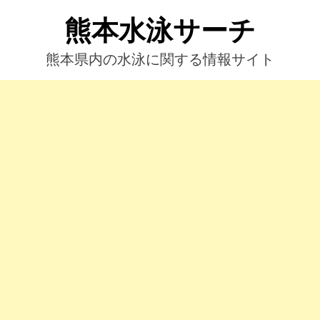
コ
熊本水泳サーチ
ン
テ
ン
熊本県内の水泳に関する情報サイト
ツ
へ
ス
キ
ッ
プ