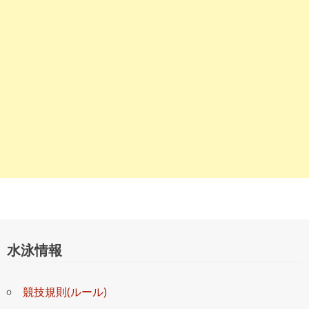
ョ
ン
水泳情報
競技規則(ルール)