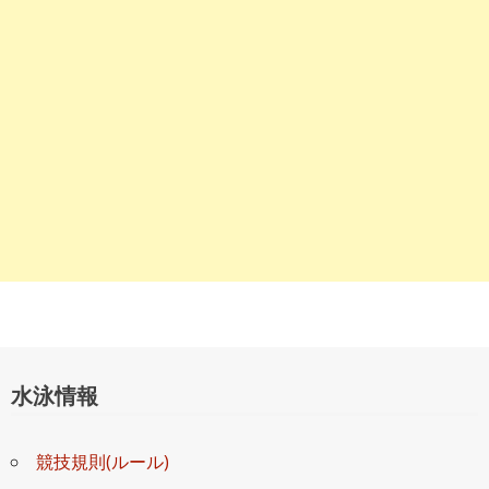
ョ
ン
水泳情報
競技規則(ルール)