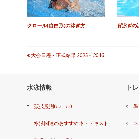
クロール(自由形)の泳ぎ方
背泳ぎの
投
大会日程・正式結果 2025～2016
稿
ナ
水泳情報
トレ
ビ
競技規則(ルール)
準
ゲ
ー
水泳関連のおすすめ本・テキスト
ス
シ