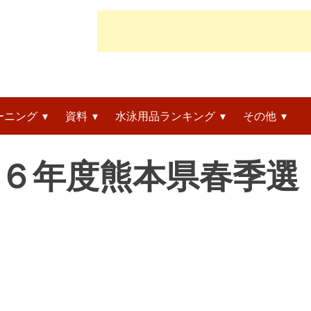
ーニング
資料
水泳用品ランキング
その他
令和６年度熊本県春季選
」