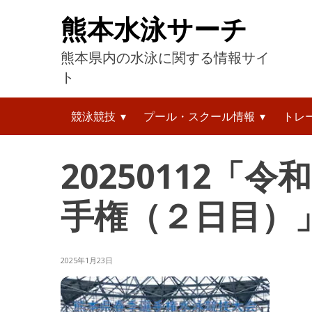
コ
熊本水泳サーチ
ン
テ
熊本県内の水泳に関する情報サイ
ン
ツ
ト
へ
検
ス
競泳競技
プール・スクール情報
トレ
索:
キ
ッ
プ
20250112「
手権（２日目）
2025年1月23日