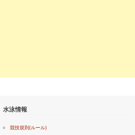
ョ
ン
水泳情報
競技規則(ルール)