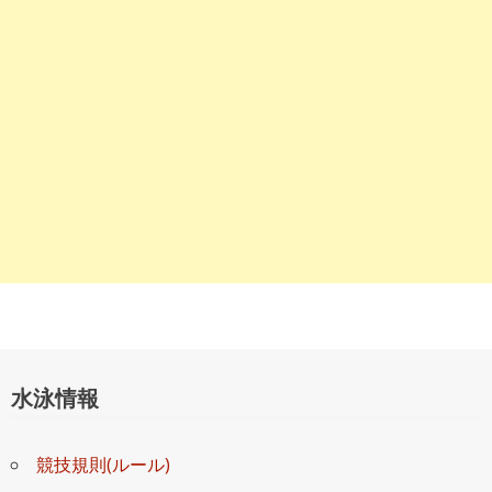
ョ
ン
水泳情報
競技規則(ルール)