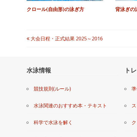
クロール(自由形)の泳ぎ方
背泳ぎの
投
大会日程・正式結果 2025～2016
稿
ナ
水泳情報
トレ
ビ
競技規則(ルール)
準
ゲ
ー
水泳関連のおすすめ本・テキスト
ス
シ
科学で水泳を解く
ク
ョ