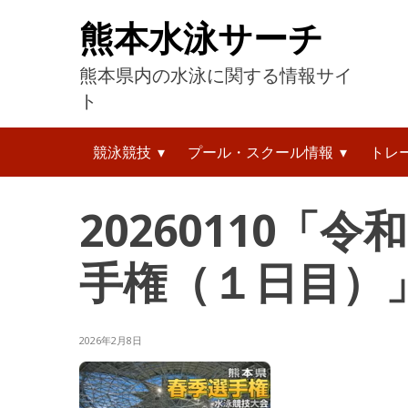
コ
熊本水泳サーチ
ン
テ
熊本県内の水泳に関する情報サイ
ン
ツ
ト
へ
検
ス
競泳競技
プール・スクール情報
トレ
索:
キ
ッ
プ
20260110「
手権（１日目）
2026年2月8日