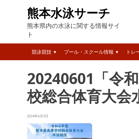
コ
熊本水泳サーチ
ン
テ
熊本県内の水泳に関する情報サイ
ン
ツ
ト
へ
検
ス
競泳競技
プール・スクール情報
トレ
索:
キ
ッ
プ
20240601「
校総合体育大会
2024年6月3日