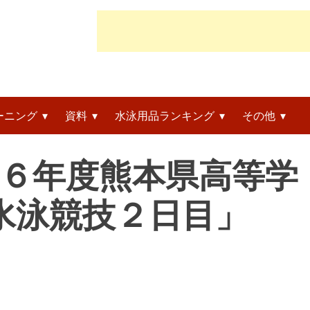
ーニング
資料
水泳用品ランキング
その他
令和６年度熊本県高等学
水泳競技２日目」