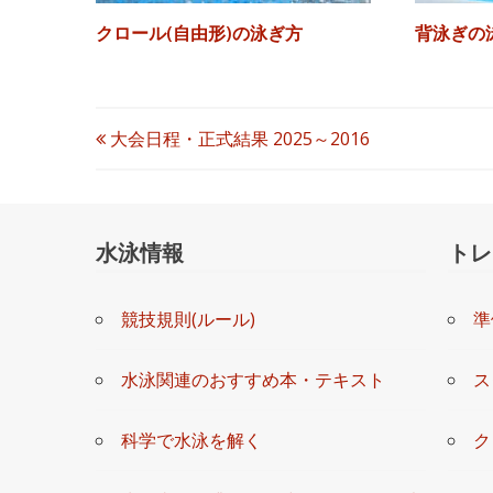
クロール(自由形)の泳ぎ方
背泳ぎの
投
大会日程・正式結果 2025～2016
稿
ナ
水泳情報
トレ
ビ
競技規則(ルール)
準
ゲ
ー
水泳関連のおすすめ本・テキスト
ス
シ
科学で水泳を解く
ク
ョ