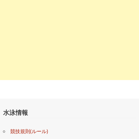
ョ
ン
水泳情報
競技規則(ルール)