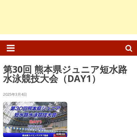
検
索:
第30回 熊本県ジュニア短水路
水泳競技大会（DAY1）
2025年3月4日