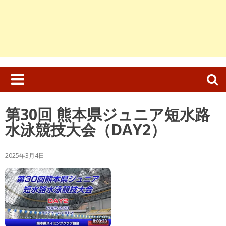
検
索:
第30回 熊本県ジュニア短水路
水泳競技大会（DAY2）
2025年3月4日