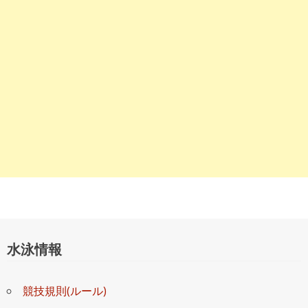
ョ
ン
水泳情報
競技規則(ルール)