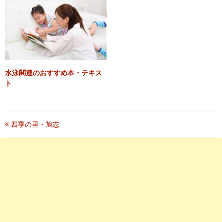
水泳関連のおすすめ本・テキス
ト
投
四季の里・旭志
稿
ナ
ビ
ゲ
ー