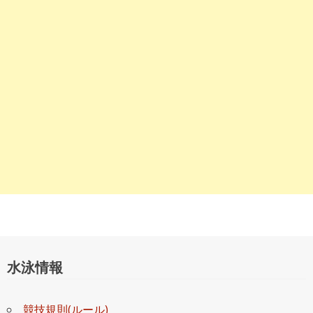
シ
ョ
ン
水泳情報
競技規則(ルール)