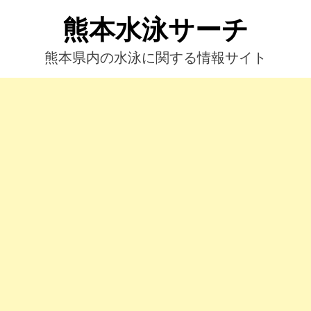
コ
熊本水泳サーチ
ン
テ
ン
熊本県内の水泳に関する情報サイト
ツ
へ
ス
キ
ッ
プ