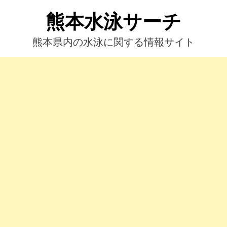
コ
熊本水泳サーチ
ン
テ
ン
熊本県内の水泳に関する情報サイト
ツ
へ
ス
キ
ッ
プ