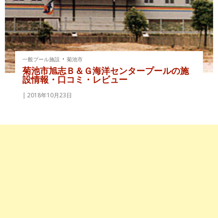
・
一般プール施設
菊池市
菊池市旭志Ｂ＆Ｇ海洋センタープールの施
設情報・口コミ・レビュー
2018年10月23日