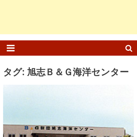
検
索:
タグ:
旭志Ｂ＆Ｇ海洋センター