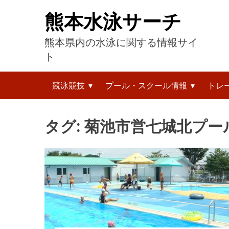
コ
熊本水泳サーチ
ン
テ
熊本県内の水泳に関する情報サイ
ン
ツ
ト
へ
検
ス
競泳競技
プール・スクール情報
トレ
索:
キ
ッ
プ
タグ:
菊池市営七城北プー