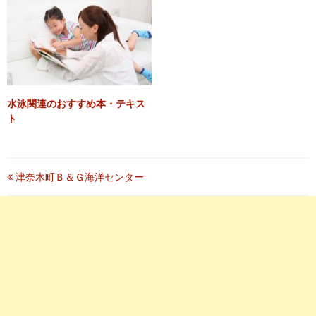
水泳関連のおすすめ本・テキス
ト
投
津奈木町Ｂ＆Ｇ海洋センター
稿
ナ
ビ
ゲ
ー