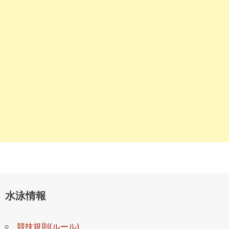
シ
ョ
ン
水泳情報
競技規則(ルール)