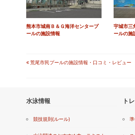
必須
各評価(5段階)
子供にはたまらないと思います！
?参考になった
0
監視員 ▶
▶監視員：★★★★★
▶料 金：★★★★★
熊本市城南Ｂ＆Ｇ海洋センタープ
宇城市三
料 金 ▶
ールの施設情報
ールの施
設 備 ▶
混 雑 ▶
投
荒尾市民プールの施設情報・口コミ・レビュー
立 地 ▶
稿
必須
口コミ・レビュー本文
ナ
水泳情報
トレ
ビ
ゲ
競技規則(ルール)
準
ー