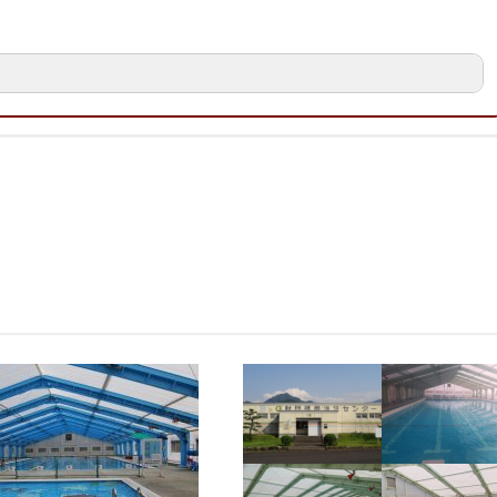
になったことはうれしいですね～♪波が出るプールや滑り台、フリーフォールタ
す。ロッカー代500円かかりますが、荷物を園内に持ち込めば問題ありませ
みロッカーかなー。自身の判断で
▶設 備：★★★★★
▶混 雑：★★★☆☆
▶立 地：★★★★★
来るので子供が喜びます！
なりました！