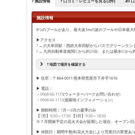
? 施設情報
? 口コミ・レビューを見る(2件)
✍ 
施設情報
9つのプールがあり、最大波1mの波のプールや日本最
▶アクセス
? → JR大牟田駅・西鉄大牟田駅からバスでグリーンラ
? → 九州自動車道南関ICから約20分、または菊水ICから
? 地図で場所を確認する
▶ 住所：〒864-0011 熊本県荒尾市下井手1616
▶ 電話：
・0968-66-1115(ウォーターパークお問い合わせ)
・0968-66-1112(遊園地インフォメーション)
▶ 開館時間：7月～8月の夏季のみ
【7月】9:30～17:30 【8月】9:30～18:30
※７月開催予定の花火大会が延期した場合、オープン日
▶ 休館日：期間中無休(花火大会により営業日の変更あり