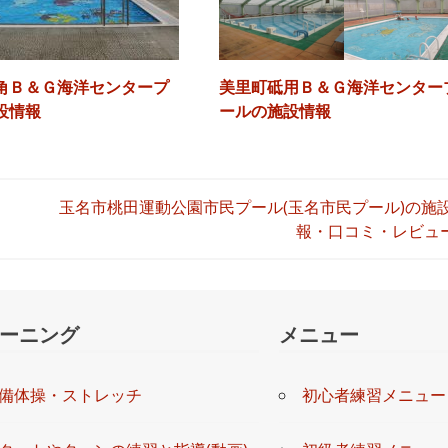
▶設 備：★★★★★
▶混 雑：★★★★★
▶立 地：★★★★★
角Ｂ＆Ｇ海洋センタープ
美里町砥用Ｂ＆Ｇ海洋センター
設情報
ールの施設情報
玉名市桃田運動公園市民プール(玉名市民プール)の施
報・口コミ・レビュ
ーニング
メニュー
備体操・ストレッチ
初心者練習メニュー