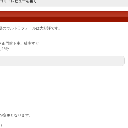
口コミ・レビューを書く
大級のウルトラフォールは大好評です。
ンド正門前下車、徒歩すぐ
約25分
が変更となります。
)