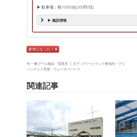
▶ 駐車場：有10000台(500円/日)
▶ 施設情報
口コミ・レビュー
口コミ・レビューの投稿
参考になった！
0
必須
プール施設
? 男性より
IN
一般プール施設
・
荒尾市
タグ:
グリーンランド敷地内
・
グリ
? 総合評価：
★★★★★
ーンランド荒尾
・
ウォーターパーク
? 2017年8月投稿
1年に1回は行きます！プールサイドのテントなどが無料
任意
お名前(ハンドルネーム)
関連記事
イプの滑り台、など幼児から中学生まで楽しめるプールで
ん。プールサイドのテントにいつもおいてます。貴重品の
?参考になった
0
必須
性別
▶監視員：★★★★★
▶料 金：★★★★★
男性
女性
? 男性より
? 総合評価：
★★★★★
必須
総合評価(5段階)
? 2017年8月投稿
夏休みの平日に行けば人が少なくゆったり！波が定期的に
夏に遊園地からのプールからのまた遊園地といい思い出に