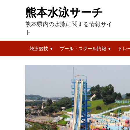
コ
熊本水泳サーチ
ン
テ
熊本県内の水泳に関する情報サイ
ン
ツ
ト
へ
検
ス
競泳競技
プール・スクール情報
トレ
索:
キ
ッ
プ