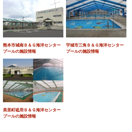
男性
女性
す。
１時間に１回（10分）の休憩あり。
必須
総合評価(5段階)
?参考になった
0
▶監視員：★★★★★
▶料 金：★★★★★
必須
各評価(5段階)
監視員 ▶
熊本市城南Ｂ＆Ｇ海洋センター
宇城市三角Ｂ＆Ｇ海洋センター
▶設 備：★★★★★
プールの施設情報
プールの施設情報
料 金 ▶
▶混 雑：★★★☆☆
設 備 ▶
▶立 地：★★★★☆
混 雑 ▶
? 男性より
? 総合評価：
★★★★☆
立 地 ▶
? 2017年8月投稿
熊本県八代市緑町にある「緑公園」に併設されたプールです。25m
必須
口コミ・レビュー本文
プール、50mプールの他に幼児プールがあります。50mプールは水
美里町砥用Ｂ＆Ｇ海洋センター
泳をしたい人、25mプールは自由に遊びたい人のためのプールにな
プールの施設情報
っており、安全に水泳や水遊びができます。
幼児プールはウォータースライダー付きで、夏休みのお出かけにも
おすすめです。