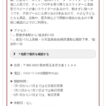
達に人気です。チューブの中を滑り降りるスライダーと直線
型でスピードが速いスライダーがあるので、飽きずに遊べそ
うです。子供プールにも滑り台が2本あるので、小さな子ども
たちも満足。点検や、悪天候などで閉館の場合があるので事
前に確認の上でのご利用を。
▶ アクセス：
? → 肥後伊倉駅から?徒歩約34分
? → 産交バス(上高橋・小天温泉経由)桃田運動公園前下車、?徒
歩約11分
? 地図で場所を確認する
▶ 住所：〒865-0023 熊本県玉名市大倉１１４４
▶ 電話：0968-73-5488(開館中のみ)
▶ 開館時間：
・7月1日から21日までは土日祝日営業
・7月22日から7月31日までは毎日営業
・8月1日から31日までは、毎日営業
▶ 休館日：なし