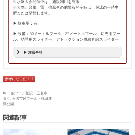
※水泳大会開催中は、施設利用を制限
※大雨、台風、雷、強風その他警報発令時は、遊泳の一時中
断または閉館します。
▶ 駐車場：有
▶ 設備：50メートルプール、25メートルプール、幼児用プー
ル、幼児用スライダー、アトラクション曲線直線スライダー
▶ 注意事項
口コミ・レビュー
口コミ・レビューの投稿
参考になった！
1
? 男性より
必須
プール施設
? 総合評価：
★★★★☆
IN
一般プール施設
・
玉名市
? 2018年8月投稿
タグ:
玉名市民プール
・
桃田運
幼児向け・２５ｍ・５０ｍとウォータースライダーもあり、子供達
動公園
任意
お名前(ハンドルネーム)
も楽しめるプールでした。
５０ｍプールは中学生以上からと看板があり、しっかり泳ぎたい方
関連記事
も満足出来ると思います。
２時間半を超えると延長料が発生するので程よく入れ替わります。
必須
性別
大会等で貸切になったりするので、営業日の確認をおすすめしま