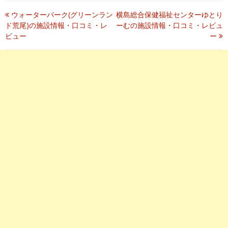
駐車場はたくさんありますが、距離が遠目です。
?参考になった
0
投
ウォーターパーク(グリーンラン
横島総合保健福祉センターゆとり
▶監視員：★★★★★
ド荒尾)の施設情報・口コミ・レ
ーむの施設情報・口コミ・レビュ
稿
ビュー
ー
▶料 金：★★★★★
ナ
▶設 備：★★★★★
ビ
必須
◀ご記載内容でよろしければチェックを入力し、送
信ボタンを押して下さい。送信前の確認ページはありませ
ゲ
▶混 雑：★★★★☆
ん。
ー
▶立 地：★★★★★
シ
? 男性より
? 総合評価：
★★★★☆
ョ
? 2017年8月投稿
公立の施設としては、大小のすべり台が有り子供も非常に楽しんで
ン
いました。ただプールの底が滑って滑りやすくなっていたので、評
価を-1点にしました。
昔ながらの古い市民プールです。狭いですが、緩い感じが良いです
よ。小学生にはピッタリ！
二時間半だけでしたが、背中あたりが日焼けでヒリヒリして、一週
間後には皮膚の皮が剥けてしまいました。