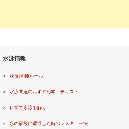
紫外線の量が、昔より格段に強くなっているので、必ず海水パンツ
とラッシュガードを着させてた方がいいです。
今年から無料のウォータースライダーがあり子供は喜んでいます。
?参考になった
0
▶監視員：★★★★★
▶料 金：★★★★★
水泳情報
▶設 備：★★★★☆
▶混 雑：★★★★☆
競技規則(ルール)
▶立 地：★★★★☆
水泳関連のおすすめ本・テキスト
科学で水泳を解く
水の事故に遭遇した時のレスキュー法