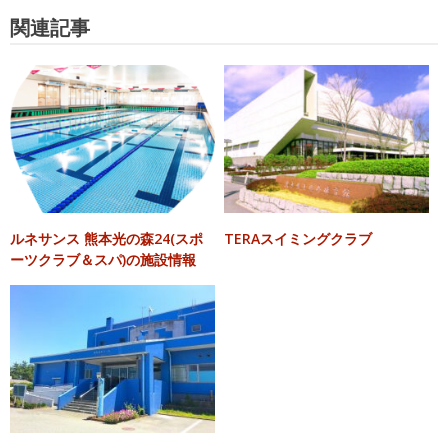
先生方が若くて元気が良いので、雰囲気も明るく活気があります。
す。
始めと終わりにはプールと保護者席（プール2階席から見学できま
関連記事
す）に挨拶することになっており、礼儀も指導の一環となっていま
必須
投稿者性別
年齢・体力・能力に応じた段階別指導
す。
子どもの年齢にあった言葉をかけ、無理
男性
女性
子どもを泳がせている間に買い物が出来き、大変助かります。立体
のない運動量を設定しています。習得す
駐車場ならプールの更衣室横につけられるため雨の日も安心です。
る内容を分解して練習をし、個人の能力
必須
評価をして下さい(5段階)
何より曜日の振替や欠席届はネットで出来るのはすごく便利です。
に合わせ、ひとりひとりに必要な内容を
?参考になった
0
アドバイスします。
総 合 ▶
▶指 導：★★★★★
ひとつのことをやりとげたことで、子ど
混 雑 ▶
も自身に「できた」という感激が生ま
▶料 金：★★★★☆
れ、新たな意欲を生みだし、新しい体験
指 導 ▶
にチャレンジしていきます。
ルネサンス 熊本光の森24(スポ
TERAスイミングクラブ
▶設 備：★★★☆☆
ーツクラブ＆スパ)の施設情報
料 金 ▶
やる気を応援し、成長を可視化する「進
級システム」
▶混 雑：★★★☆☆
施 設 ▶
お子さまの上達度合いを継続して確認で
きるように進級制度を設けています。
▶立 地：★★★★☆
必須
口コミ・レビュー本文
KONAMI SPORTS CLUBより