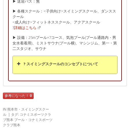
▶ 送迎バス：無
▶ 各種スクール：<子供向け>スイミングスクール、ダンスス
クール
<成人向け>フィットネススクール、アクアスクール
?詳細はこちら
▶ 設備：25mプール×7コース、気泡プール(プール通路内・男
女水着着用)、ミストサウナ(プール横)、マシンジム、第一・第
二スタジオ、サウナ
? スイミングスクールのコンセプトについて
スポーツマインドとチャレンジする勇気
を育てる!
口コミ・レビュー
口コミ・レビューの投稿
参考になった！
0
? 女性より
必須
スクール名
? 総合評価：
★★★★☆
IN
熊本市
・
スイミングスクー
? 2015年2月投稿
ル
タグ:
コナミスポーツクラ
子どものスイミングスクールに利用してますが、コーチがみんな親
ブ熊本 プール
・
コナミスポーツ
徹底した教育を受けたスタッフが、お子
任意
お名前(ハンドルネーム)
切で、安心して任せられます。
クラブ熊本
さまの新しいチャレンジをサポートしま