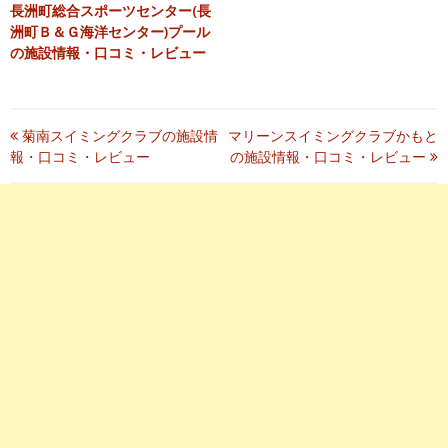
長洲町総合スポーツセンター(長
洲町Ｂ＆Ｇ海洋センター)プール
の施設情報・口コミ・レビュー
投
菊南スイミングクラブの施設情
マリーンスイミングクラブかもと
必須
◀ご記載内容でよろしければチェックを入力し、送
報・口コミ・レビュー
の施設情報・口コミ・レビュー
信ボタンを押して下さい。送信前の確認ページはありませ
稿
ん。
ナ
ビ
ゲ
ー
シ
ョ
ン