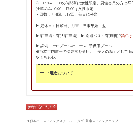
※10:40～13:00の時間帯は女性限定。男性会員の方は平
(土曜のみ10:00～13:00は女性限定)
・回数：月4回、月8回、毎日に分類
▶ 定休日：日曜日、月末、年末年始、盆
▶ 駐車場：有(大駐車場) ▶ 送迎バス：有(無料) ?
詳細は
▶ 設備：25mプール×5コース+子供用プール
※熊本市内唯一の温泉水を使用。「美人の湯」として有
冬でも安心。
? 理念について
お子さんへ
口コミ・レビュー
口コミ・レビューの投稿
参考になった！
0
必須
スクール名
? 女性より
大人の方へ
IN
熊本市
・
スイミングスクール
タグ:
菊南スイミングクラブ
? 総合評価：
★★★★★
1.水中は陸上よりも負荷が少なく、膝や
? 2018年5月投稿
ー消費量が多いのも魅力！