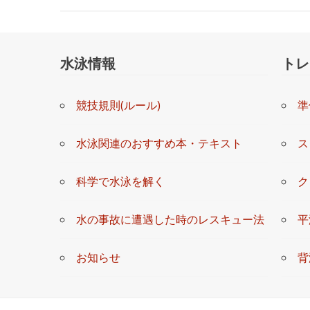
稿
色々スイミングスクールを調べてみて、市内で唯一温泉水
それに水温調節のための燃料費が要らないせいなのか、月
ナ
2階からも観覧でき、無料送迎バスもありますので、大変
施設はきれいで、施設内は絨毯でスリッパです。更衣室も
水泳情報
トレ
ビ
プールが5コースしかないのが、少し残念かなと。。。
?参考になった
0
ゲ
▶指 導：★★★★★
▶料 金：★★★★★
競技規則(ルール)
準
ー
水泳関連のおすすめ本・テキスト
ス
シ
必須
◀ご記載内容でよろしければチェックを入力し
ョ
科学で水泳を解く
ク
ン
水の事故に遭遇した時のレスキュー法
平
お知らせ
背