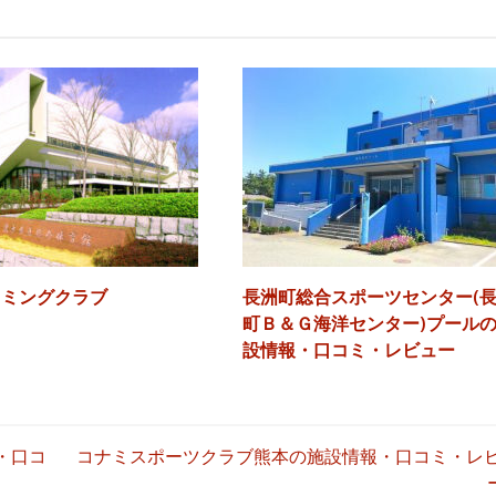
ています。毎月のイベントもあり、異学年や他小学校のお友達も増えました
ビクスなど、様々なコースがあり体調や体力に合わせて参加できま
子供も楽しく通うことができます。保護者も二階の観覧席から観ることがで
夫！
ツアーなどのイベントを行っています。
親睦も大切にしています。
の時間と分けてあります。
菊南スイミングクラブより
て努力しやすい形を作ってくれます。
▶設 備：★★★★★
▶混 雑：★★★★☆
▶立 地：★★★★☆
て指導されます。先生が何事も一生懸命で、はきはきされていて気持ちが良
になると思います。欠席した場合は無期限で振り替えが受けれます。
イミングクラブ
長洲町総合スポーツセンター(
ので、子どももニコニコと楽しそうに通っています。
町Ｂ＆Ｇ海洋センター)プール
ます。
いです。
設情報・口コミ・レビュー
います。
▶設 備：★★★★★
▶混 雑：★★★★☆
▶立 地：★★★★☆
・口コ
コナミスポーツクラブ熊本の施設情報・口コミ・レ