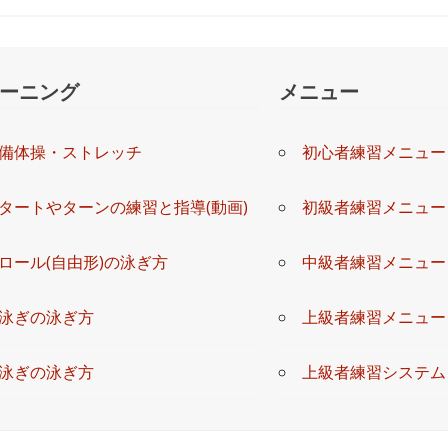
を使用しているということで、お肌に良いところが素晴らしいです。
謝が他より安いと思います。
助かります。
ロッカーがあります。挨拶も声が大きく気持ちがいいです。
ーニング
メニュー
▶設 備：★★★★☆
▶混 雑：★★★☆☆
▶立 地：★★★★☆
備体操・ストレッチ
初心者練習メニュー
タートやターンの練習と指導(動画)
初級者練習メニュー
、送信ボタンを押して下さい。送信前の確認ページはありません。
ロール(自由形)の泳ぎ方
中級者練習メニュー
泳ぎの泳ぎ方
上級者練習メニュー
泳ぎの泳ぎ方
上級者練習システム