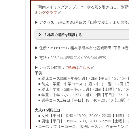
「菊南スイミングクラブ」は、やる気を引き出し、教育
ミングクラブ
▶ アクセス：?車…国道3号線の「山室交差点」より信号
? 地図で場所を確認する
▶ 住所：〒861-5517 熊本県熊本市北区鶴羽田3丁目10番
▶ 電話：096-344-6550 FAX：096-344-6579
▶ レッスン時間： ?
詳細はこちら
子供
■ 幼児コース(3歳～年長)…週1・2回【平日】15：10～16
■ 幼児・学童・中学コース（3歳～中3）…週1・2回【平日】
■ 幼児・学童（5歳～小6）…週1・2回【土曜】16：10～
■ 学童・中学（小1～中3）…週1・2回【平日】17：30～1
■ 選手コース…毎日【平日】18：40～20：10【土曜】18
大人(16歳以上)
■ 女性【平日】10:40～15:00、20:00～22:00【土曜】10
■ 男性【平日】13:00～15:00、20:00～22:00【土曜】12
・コース：フリーコース、泳法レッスン、ウォーキング