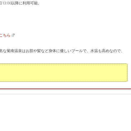
日13:00以降に利用可能。
こちら
名な菊南温泉はお肌や髪など身体に優しいプールで、水温も高めなので、
腰の負担を減らして安全に運動できます。他のスポーツよりもカロリ