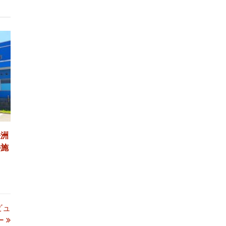
。
き
長洲
の施
ビュ
ー