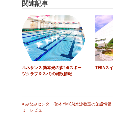
娘が通っています。基礎から始めて今はバタフライを習っ
関連記事
任意
お名前(ハンドルネーム)
2.水泳指導以外にも、歩行教室やアクア
同じ曜日に行くと決まった先生から指導してもらえる為、
す。生涯スポーツとして高齢の方でも大丈
るので、幼児さんでも安心できると思いますよ。
3.年に数回、大人会員を対象にしたバス
先生1人に対して生徒の数は10人以上います。
必須
投稿者性別
会員様とコーチはもちろん、会員様同士の
レベルによってわけて練習しています。幼児の時間と学童
体力や技能の向上について、進級テストの中身を明確にし
男性
女性
?参考になった
0
▶指 導：★★★★★
▶料 金：★★★★★
必須
評価をして下さい(5段階)
? 女性より
総 合 ▶
? 総合評価：
★★★★★
? 2016年11月投稿
混 雑 ▶
コーチは無理強いすることなく、子どものペースに合わせ
く、挨拶がきちんと大きな声を目標に、挨拶のできる子供
指 導 ▶
ルネサンス 熊本光の森24(スポー
TERAス
授業も和やかな雰囲気で、出来るととても褒めてくださる
ツクラブ＆スパ)の施設情報
子供達も元気がよく、自由時間にはコーチとよく遊んでい
料 金 ▶
無料送迎バスがあり、範囲も広く、通ってる方の地域が広
無料体験は勧誘もなかったので、気楽に体験ができると思
施 設 ▶
?参考になった
0
▶指 導：★★★★★
▶料 金：★★★★☆
必須
口コミ・レビュー本文
? 女性より
投
みなみセンター(熊本YMCA)水泳教室の施設情報
? 総合評価：
★★★★☆
ミ・レビュー
? 2013年5月投稿