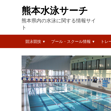
コ
熊本水泳サーチ
ン
テ
熊本県内の水泳に関する情報サイ
ン
ツ
ト
へ
検
ス
競泳競技
プール・スクール情報
トレ
索:
キ
ッ
プ