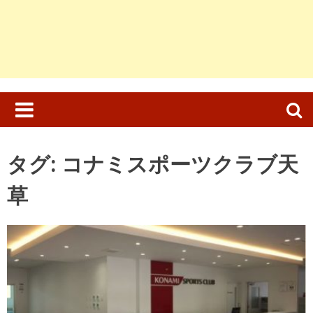
検
索:
タグ:
コナミスポーツクラブ天
草