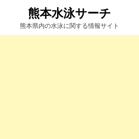
コ
熊本水泳サーチ
ン
テ
ン
熊本県内の水泳に関する情報サイト
ツ
へ
ス
キ
ッ
プ