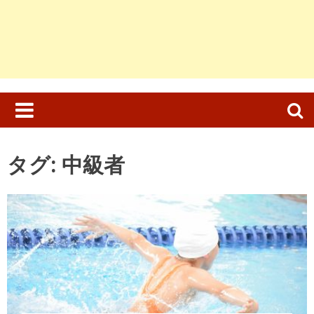
検
索:
タグ:
中級者