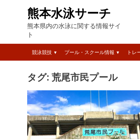
コ
熊本水泳サーチ
ン
テ
熊本県内の水泳に関する情報サイ
ン
ツ
ト
へ
検
ス
競泳競技
プール・スクール情報
トレ
索:
キ
ッ
プ
タグ:
荒尾市民プール