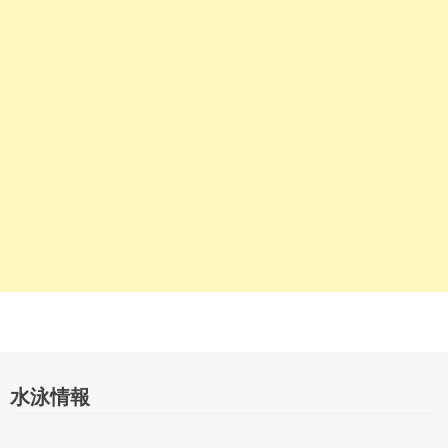
ー
シ
ョ
ン
水泳情報