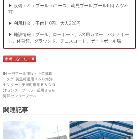
▶ 設備：25mプール×6コース、幼児プール(プール用オムツ不
可)
▶ 利用料金：子供110円、大人220円
▶ 施設情報：プール、ローボート、2名用カヌー、バナナボー
ト、体育館、グラウンド、テニスコート、ゲートボール場
参考になった！
0
IN
一般プール施設
・
下益城郡
タグ:
美里町砥用Ｂ＆Ｇ海洋
センター
・
美里町砥用Ｂ＆Ｇ海
洋センタープール
・
砥用Ｂ＆Ｇ
海洋センタープール
関連記事