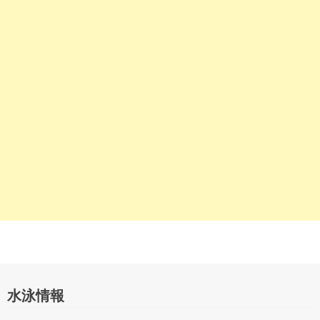
シ
ョ
ン
水泳情報