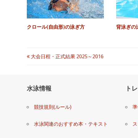
クロール(自由形)の泳ぎ方
背泳ぎの
投
大会日程・正式結果 2025～2016
稿
ナ
水泳情報
トレ
ビ
競技規則(ルール)
準
ゲ
ー
水泳関連のおすすめ本・テキスト
ス
シ