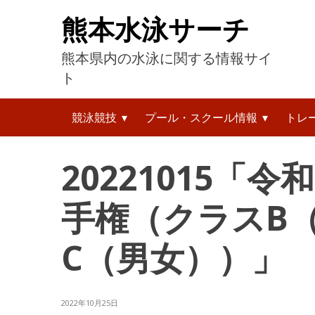
コ
熊本水泳サーチ
ン
テ
熊本県内の水泳に関する情報サイ
ン
ツ
ト
へ
検
ス
競泳競技
プール・スクール情報
トレ
索:
キ
ッ
プ
20221015「
手権（クラスB
C（男女））」
2022年10月25日