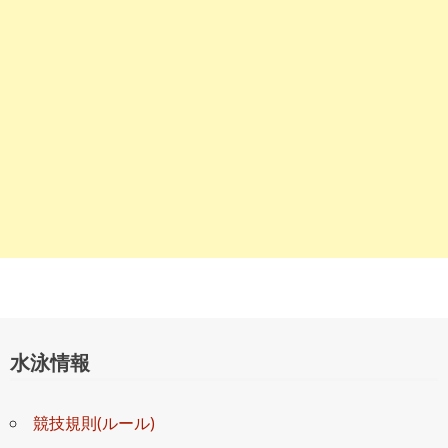
ョ
ン
水泳情報
競技規則(ルール)