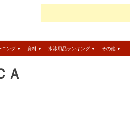
ーニング
資料
水泳用品ランキング
その他
ＣＡ