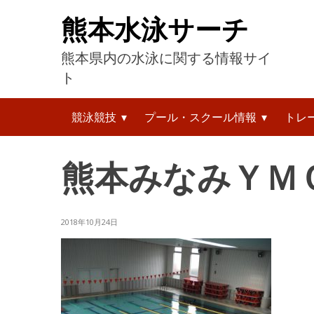
コ
熊本水泳サーチ
ン
テ
熊本県内の水泳に関する情報サイ
ン
ツ
ト
へ
検
ス
競泳競技
プール・スクール情報
トレ
索:
キ
ッ
プ
熊本みなみＹＭ
2018年10月24日