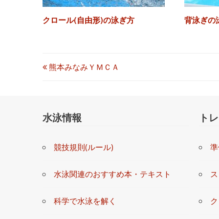
クロール(自由形)の泳ぎ方
背泳ぎの
投
熊本みなみＹＭＣＡ
稿
ナ
水泳情報
トレ
ビ
競技規則(ルール)
準
ゲ
ー
水泳関連のおすすめ本・テキスト
ス
シ
科学で水泳を解く
ク
ョ